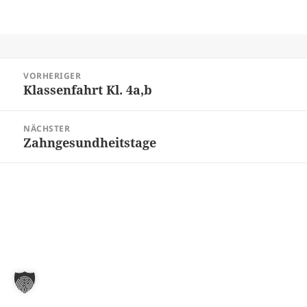
Beitragsnavigation
VORHERIGER
Klassenfahrt Kl. 4a,b
Vorheriger
Beitrag:
NÄCHSTER
Zahngesundheitstage
Nächster
Beitrag: