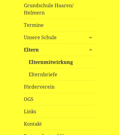
Grundschule Haaren/
Helmern
Termine
untermenü
Unsere Schule
öffnen
untermenü
Eltern
öffnen
Elternmitwirkung
Elternbriefe
Förderverein
OGS
Links
Kontakt
untermenü