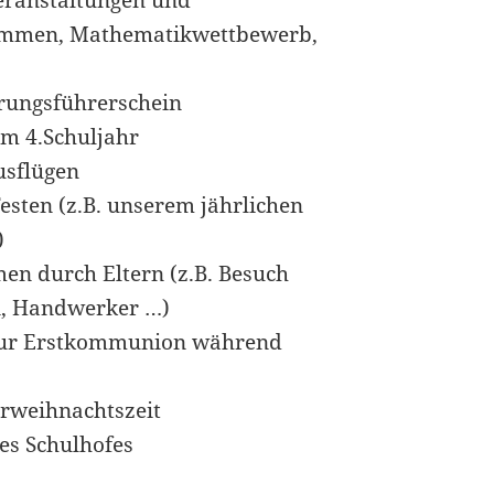
eranstaltungen und
wimmen, Mathematikwettbewerb,
hrungsführerschein
im 4.Schuljahr
usflügen
esten (z.B. unserem jährlichen
)
en durch Eltern (z.B. Besuch
n, Handwerker …)
 zur Erstkommunion während
orweihnachtszeit
es Schulhofes