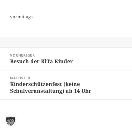
vormittags
Beitragsnavigation
VORHERIGER
Besuch der KiTa Kinder
Vorheriger
Beitrag:
NÄCHSTER
Kinderschützenfest (keine
Nächster
Schulveranstaltung) ab 14 Uhr
Beitrag: