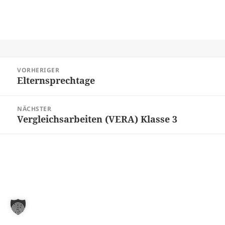
Beitragsnavigation
VORHERIGER
Elternsprechtage
Vorheriger
Beitrag:
NÄCHSTER
Vergleichsarbeiten (VERA) Klasse 3
Nächster
Beitrag: