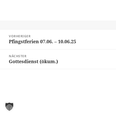
Beitragsnavigation
VORHERIGER
Pfingstferien 07.06. – 10.06.25
Vorheriger
Beitrag:
NÄCHSTER
Gottesdienst (ökum.)
Nächster
Beitrag: