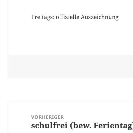
Freitags: offizielle Auszeichnung
Beitragsnavigation
VORHERIGER
schulfrei (bew. Ferientag
Vorheriger