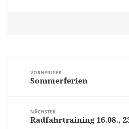
Beitragsnavigation
VORHERIGER
Sommerferien
Vorheriger
Beitrag:
NÄCHSTER
Radfahrtraining 16.08., 23.
Nächster
Beitrag: