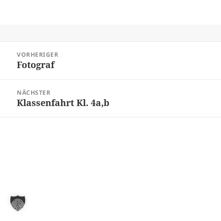
Beitragsnavigation
VORHERIGER
Fotograf
Vorheriger
Beitrag:
NÄCHSTER
Klassenfahrt Kl. 4a,b
Nächster
Beitrag: