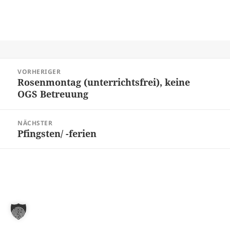
Beitragsnavigation
VORHERIGER
Rosenmontag (unterrichtsfrei), keine
Vorheriger
OGS Betreuung
Beitrag:
NÄCHSTER
Pfingsten/ -ferien
Nächster
Beitrag: