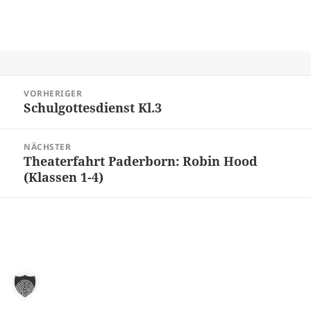
Beitragsnavigation
VORHERIGER
Schulgottesdienst Kl.3
Vorheriger
Beitrag:
NÄCHSTER
Theaterfahrt Paderborn: Robin Hood
Nächster
(Klassen 1-4)
Beitrag: