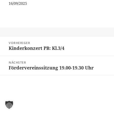
16/09/2025
Beitragsnavigation
VORHERIGER
Kinderkonzert PB: Kl.3/4
Vorheriger
Beitrag:
NÄCHSTER
Fördervereinssitzung 19.00-19.30 Uhr
Nächster
Beitrag: