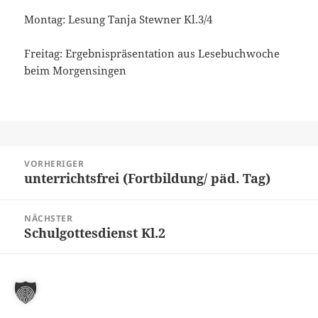
Montag: Lesung Tanja Stewner Kl.3/4
Freitag: Ergebnispräsentation aus Lesebuchwoche
beim Morgensingen
Beitragsnavigation
VORHERIGER
unterrichtsfrei (Fortbildung/ päd. Tag)
Vorheriger
Beitrag:
NÄCHSTER
Schulgottesdienst Kl.2
Nächster
Beitrag: