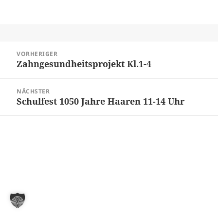
Beitragsnavigation
VORHERIGER
Zahngesundheitsprojekt Kl.1-4
Vorheriger
Beitrag:
NÄCHSTER
Schulfest 1050 Jahre Haaren 11-14 Uhr
Nächster
Beitrag: