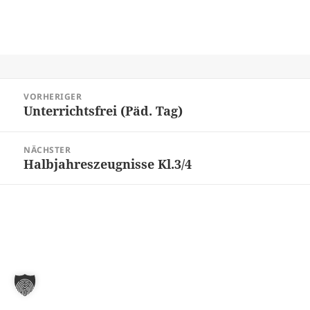
Beitragsnavigation
VORHERIGER
Unterrichtsfrei (Päd. Tag)
Vorheriger
Beitrag:
NÄCHSTER
Halbjahreszeugnisse Kl.3/4
Nächster
Beitrag: