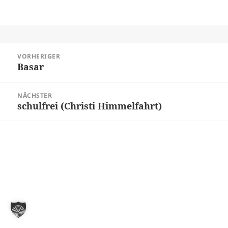
Beitragsnavigation
VORHERIGER
Basar
Vorheriger
Beitrag:
NÄCHSTER
schulfrei (Christi Himmelfahrt)
Nächster
Beitrag: