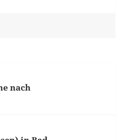
ne nach
sen) in Bad