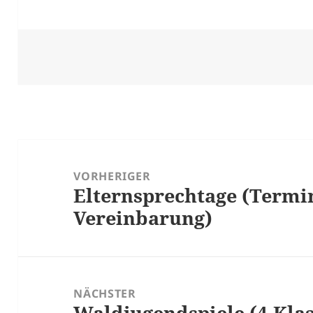
Beitragsnavigation
VORHERIGER
Elternsprechtage (Termi
Vorheriger
Vereinbarung)
Beitrag:
NÄCHSTER
Waldjugendspiele (4.Klas
Nächster