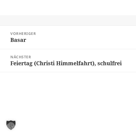
Beitragsnavigation
VORHERIGER
Basar
Vorheriger
Beitrag:
NÄCHSTER
Feiertag (Christi Himmelfahrt), schulfrei
Nächster
Beitrag: