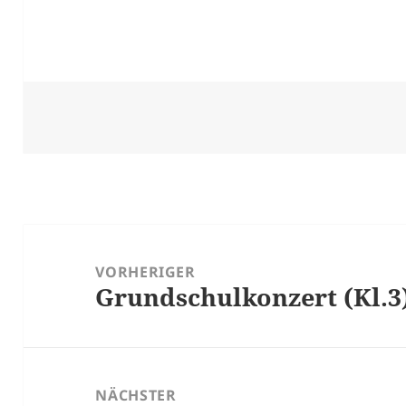
Beitragsnavigation
VORHERIGER
Grundschulkonzert (Kl.3)
Vorheriger
Beitrag:
NÄCHSTER